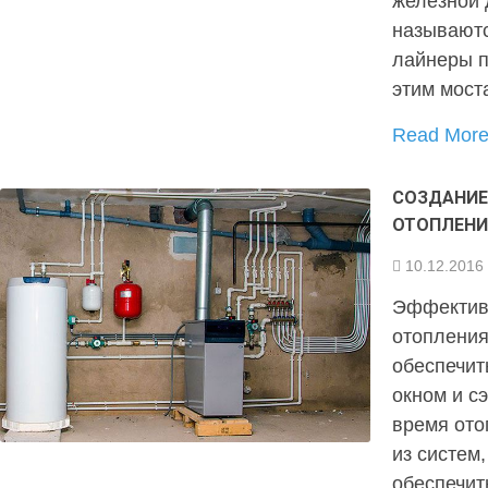
железной 
называютс
лайнеры п
этим мост
Read Mor
СОЗДАНИЕ
ОТОПЛЕНИ
10.12.2016
Эффективн
отопления
обеспечит
окном и с
время ото
из систем
обеспечит