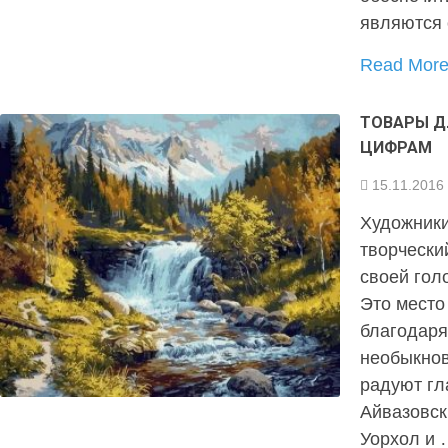
являются
Read Mor
ТОВАРЫ Д
ЦИФРАМ
15.11.2016
Художники
творчески
своей гол
Это место
благодаря
необыкнов
радуют гл
Айвазовск
Уорхол и