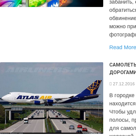
забанить,
обратитьс
обвинение
можно при
фотографи
Read Mor
САМОЛЕТЫ
ДОРОГАМ
27.12.2016
В городке
находится
Чтобы удл
полосы, п
для самол