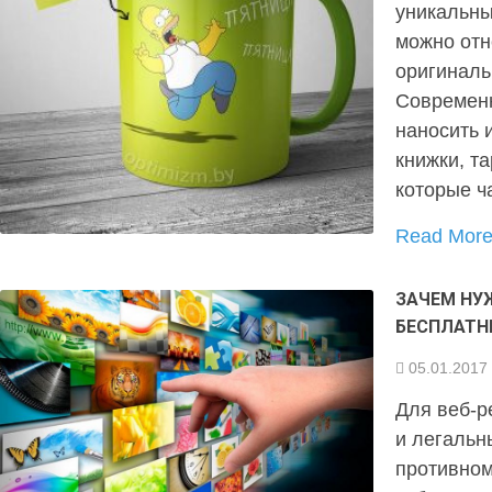
уникальны
можно отн
оригиналь
Современ
наносить 
книжки, т
которые ч
Read Mor
ЗАЧЕМ НУ
БЕСПЛАТ
05.01.2017
Для веб-р
и легальн
противном