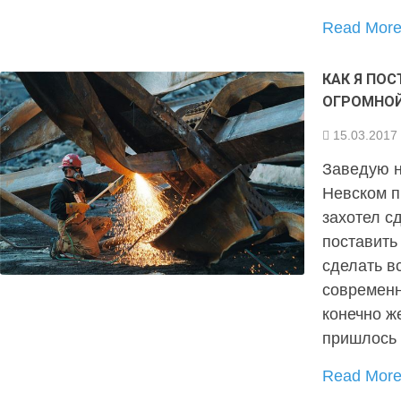
Read Mor
КАК Я ПО
ОГРОМНОЙ
15.03.2017
Заведую 
Невском п
захотел с
поставить
сделать вс
современн
конечно ж
пришлось 
Read Mor