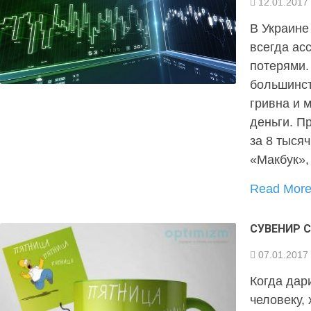
12.01.2017
В Украине
всегда ас
потерями.
большинст
гривна и 
деньги. П
за 8 тыся
«Макбук»
Read Mor
СУВЕНИР 
07.01.2017
Когда дар
человеку,