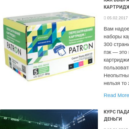
КАРТРИД
05.02.2017
Вам надое
наборы ка
300 стран
пзк — это
картриджи
пользоват
Неопытный
нельзя то
Read Mor
КУРС ПАД
ДЕНЬГИ