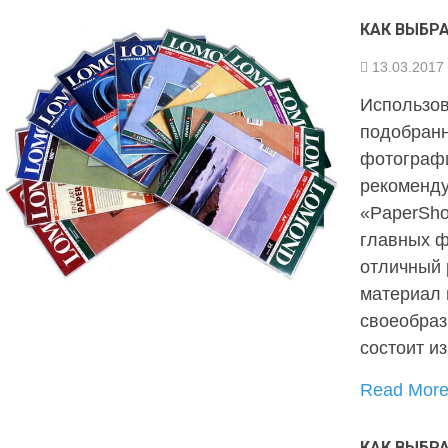
КАК ВЫБР
13.03.2017
Использо
подобранн
фотографи
рекоменду
«PaperSho
главных ф
отличный 
материал 
своеобраз
состоит и
Read Mor
КАК ВЫБР