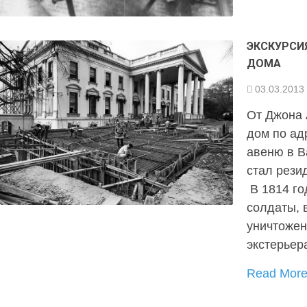
ЭКСКУРСИ
ДОМА
03.03.2013
От Джона 
дом по ад
авеню в В
стал рези
В 1814 го
солдаты, 
уничтожен
экстерьер
Read Mor