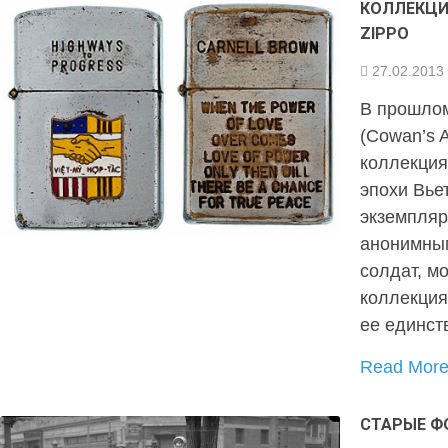
КОЛЛЕКЦИ
ZIPPO
27.02.2013
В прошлом
(Cowan’s 
коллекция
эпохи Вье
экземпляр
анонимны
солдат, мо
коллекция
ее единст
Read Mor
СТАРЫЕ Ф