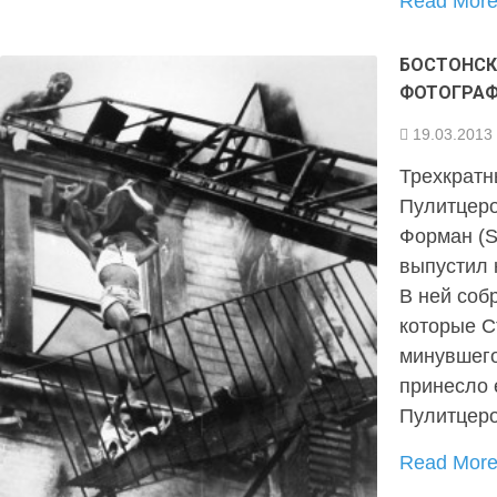
Read Mor
БОСТОНСК
ФОТОГРАФ
19.03.2013
Трехкратн
Пулитцеро
Форман (S
выпустил 
В ней соб
которые С
минувшего
принесло 
Пулитцер
Read Mor