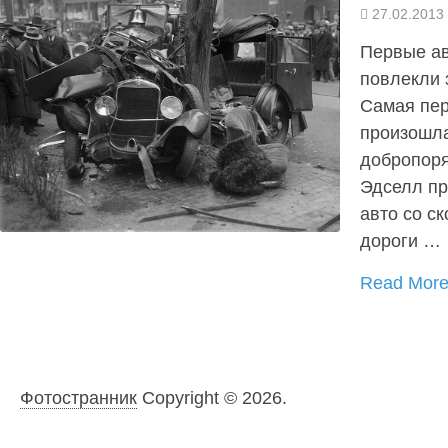
27.02.2013
Первые ав
повлекли 
Самая пер
произошла
добропор
Эдселл пр
авто со ск
дороги …
Read Mor
Фотостранник
Copyright © 2026.