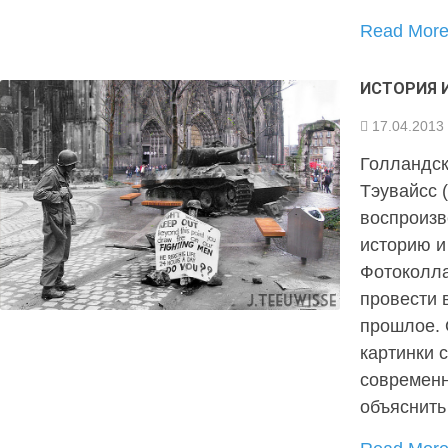
Read Mor
ИСТОРИЯ 
17.04.2013
Голландск
Тэувайсс 
воспроизв
историю и
Фотоколла
провести 
прошлое. 
картинки 
современн
объяснит