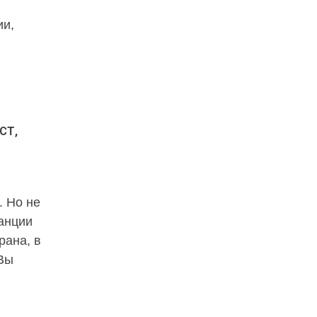
ии,
СТ,
. Но не
анции
рана, в
 Вы