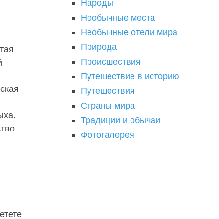
Народы
Необычные места
Необычные отели мира
Природа
атая
Происшествия
й
Путешествие в историю
еская
Путешествия
Страны мира
ыха.
Традиции и обычаи
ство …
Фотогалерея
етете