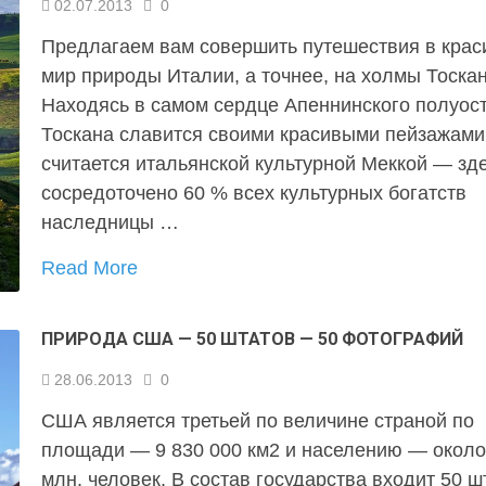
02.07.2013
0
Предлагаем вам совершить путешествия в кра
мир природы Италии, а точнее, на холмы Тоска
Находясь в самом сердце Апеннинского полуос
Тоскана славится своими красивыми пейзажами
считается итальянской культурной Меккой — зд
сосредоточено 60 % всех культурных богатств
наследницы …
Read More
ПРИРОДА США — 50 ШТАТОВ — 50 ФОТОГРАФИЙ
28.06.2013
0
США является третьей по величине страной по
площади — 9 830 000 км2 и населению — около
млн. человек. В состав государства входит 50 ш