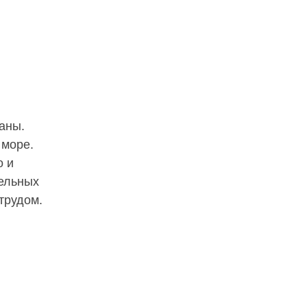
аны.
 море.
о и
тельных
трудом.