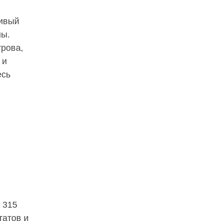
сивый
ны.
трова,
 и
есь
 315
татов и