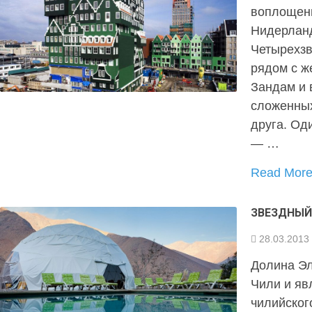
воплощени
Нидерланд
Четырехзв
рядом с ж
Зандам и 
сложенных
друга. Од
— …
Read Mor
ЗВЕЗДНЫЙ
28.03.2013
Долина Эл
Чили и яв
чилийског