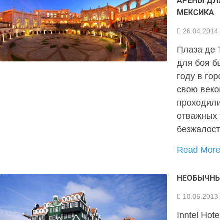
АРЕНЫ ДЛ
МЕКСИКА
26.04.2014
Плаза де 
для боя б
году в го
свою веко
проходили
отважных 
безжалос
Read Mor
НЕОБЫЧНЫ
10.06.2013
Inntel Hot