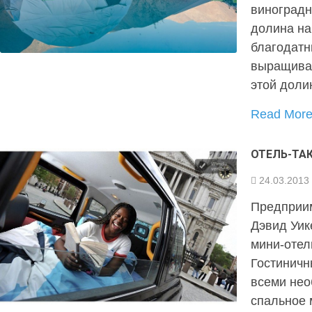
виноградн
долина на
благодатн
выращива
этой доли
Read Mor
ОТЕЛЬ-ТА
24.03.2013
Предприим
Дэвид Уик
мини-отел
Гостиничн
всеми нео
спальное 