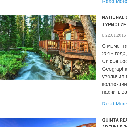
Read Mor
NATIONAL
ТУРИСТИЧ
22.01.2016
С момента
2015 года,
Unique Lod
Geographi
увеличил 
коллекции
насчитыва
Read Mor
QUINTA RE