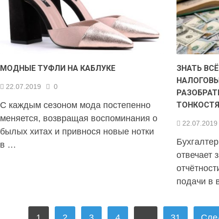
МОДНЫЕ ТУФЛИ НА КАБЛУКЕ
ЗНАТЬ ВС
НАЛОГОВ
22.07.2019
0
РАЗОБРАТ
С каждым сезоном мода постепенно
ТОНКОСТ
меняется, возвращая воспоминания о
22.07.2019
былых хитах и привнося новые нотки
Бухгалтер
в …
отвечает 
отчётност
подачи в 
ПАГИНАЦИЯ
1
2
3
4
…
31
Сле