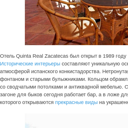
Отель Quinta Real Zacatecas был открыт в 1989 году
Исторические интерьеры
составляют уникальную осн
атмосферой испанского конкистадорства. Нетронута
фонтаном и старыми булыжниками. Кольцом обрамля
со сводчатыми потолками и антикварной мебелью. 
загоне для быков сегодня работает бар, а в ложе дл
которого открываются
прекрасные виды
на украшенн