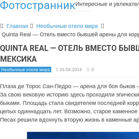
Фотостранник
Интересные и увлекате
Главная
Необычные отели мира
Quinta Real — Отель вместо бывшей арены для кор
QUINTA REAL — ОТЕЛЬ ВМЕСТО БЫВ
МЕКСИКА
Необычные отели мира
26.04.2014
0
Плаза де Торос Сан-Педро — арена для боя быков —
За свою вековую историю здесь проходили эпическ
быками. Площадь стала свидетелем последней корри
целых одиннадцать лет. Возможно, старое каменное
Песах решили вдохнуть вторую жизнь в каменные а