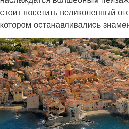
наслаждатся волшебным пейзаже
стоит посетить великолепный оте
котором останавливались знамен