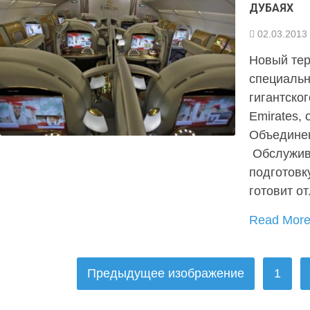
ДУБАЯХ
02.03.2013
Новый тер
специальн
гигантско
Emirates, 
Объедине
Обслужив
подготовку
готовит о
Read Mor
ПАГИНАЦИЯ
Предыдущее изображение
1
ЗАПИСЕЙ