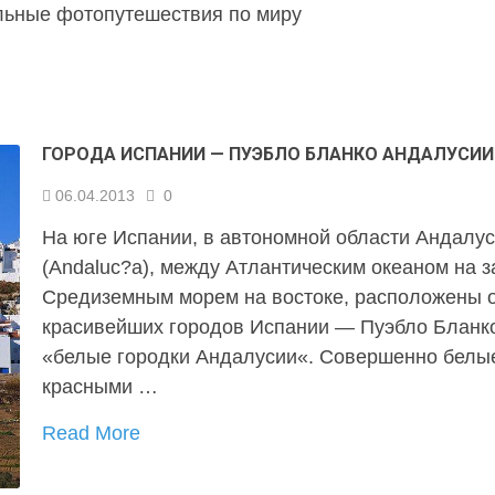
льные фотопутешествия по миру
ГОРОДА ИСПАНИИ — ПУЭБЛО БЛАНКО АНДАЛУСИИ
06.04.2013
0
На юге Испании, в автономной области Андалу
(Andaluc?a), между Атлантическим океаном на з
Средиземным морем на востоке, расположены 
красивейших городов Испании — Пуэбло Бланк
«белые городки Андалусии«. Совершенно белы
красными …
Read More