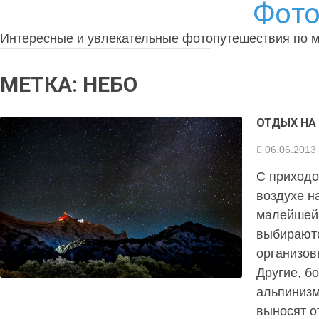
Фото
Интересные и увлекательные фотопутешествия по 
МЕТКА:
НЕБО
ОТДЫХ НА
06.06.2013
С приходо
воздухе н
малейшей
выбираютс
организов
Другие, б
альпинизм
выносят о