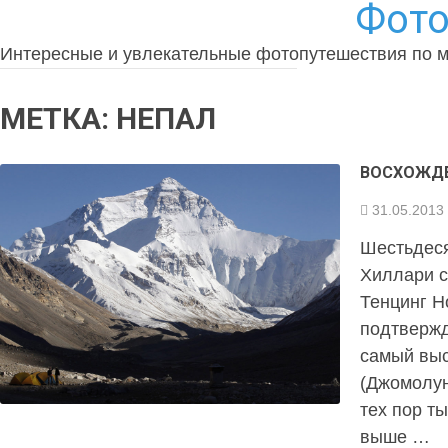
Фото
Интересные и увлекательные фотопутешествия по 
МЕТКА:
НЕПАЛ
ВОСХОЖДЕ
31.05.2013
Шестьдеся
Хиллари с
Тенцинг Н
подтвержд
самый выс
(Джомолун
тех пор т
выше …