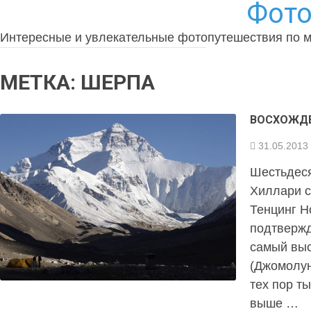
Фото
Интересные и увлекательные фотопутешествия по 
МЕТКА:
ШЕРПА
ВОСХОЖДЕ
31.05.2013
Шестьдеся
Хиллари с
Тенцинг Н
подтвержд
самый выс
(Джомолун
тех пор т
выше …