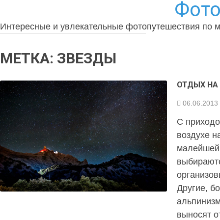
Фото
Интересные и увлекательные фотопутешествия по 
МЕТКА:
ЗВЕЗДЫ
ОТДЫХ НА
06.06.2013
С приходо
воздухе н
малейшей
выбираютс
организов
Другие, б
альпинизм
выносят о