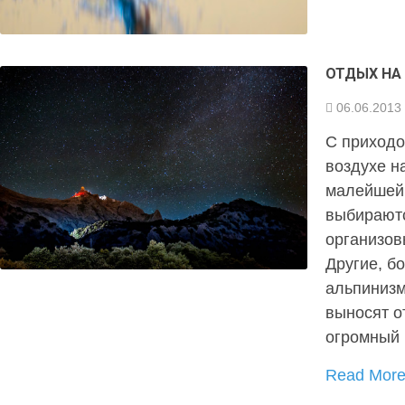
ОТДЫХ НА
06.06.2013
С приходо
воздухе н
малейшей
выбираютс
организов
Другие, б
альпинизм
выносят о
огромный 
Read Mor