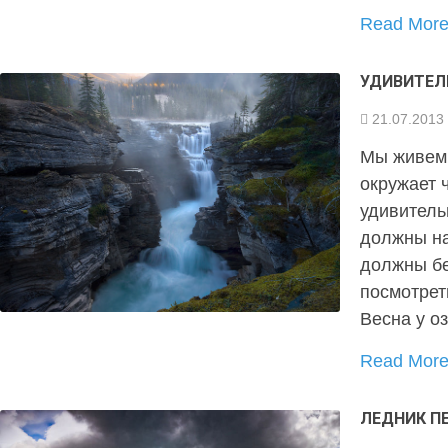
Read Mor
УДИВИТЕЛ
21.07.2013
Мы живем 
окружает 
удивител
должны на
должны бе
посмотрет
Весна у о
Read Mor
ЛЕДНИК П