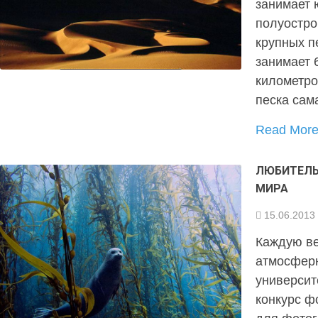
занимает 
полуостро
крупных п
занимает 
километро
песка сам
Read Mor
ЛЮБИТЕЛЬ
МИРА
15.06.2013
Каждую ве
атмосферн
университ
конкурс ф