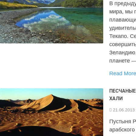
В предыду
мира, мы 
плавающим
удивитель
Текапо. С
совершить
Зеландию,
планете 
Read Mor
ПЕСЧАНЫЕ
ХАЛИ
21.06.2013
Пустыня Р
арабского