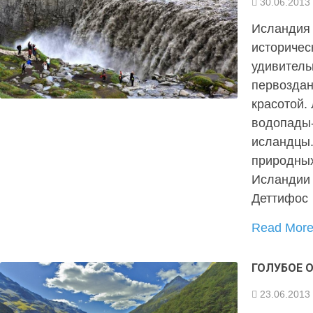
30.06.2013
Исландия 
историчес
удивитель
первоздан
красотой. 
водопады-
исландцы.
природны
Исландии 
Деттифос
Read Mor
ГОЛУБОЕ 
23.06.2013