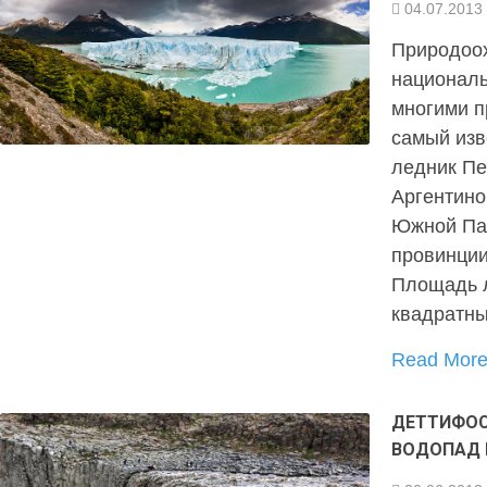
04.07.2013
Природоо
националь
многими п
самый изв
ледник Пе
Аргентино
Южной Пат
провинции
Площадь л
квадратны
Read Mor
ДЕТТИФОС
ВОДОПАД 