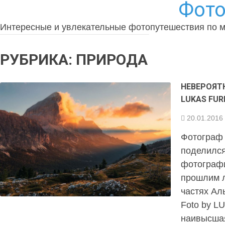
Фото
Интересные и увлекательные фотопутешествия по 
РУБРИКА:
ПРИРОДА
НЕВЕРОЯТ
LUKAS FUR
20.01.2016
Фотограф 
поделилс
фотографи
прошлим л
частях Ал
Foto by 
наивысшая