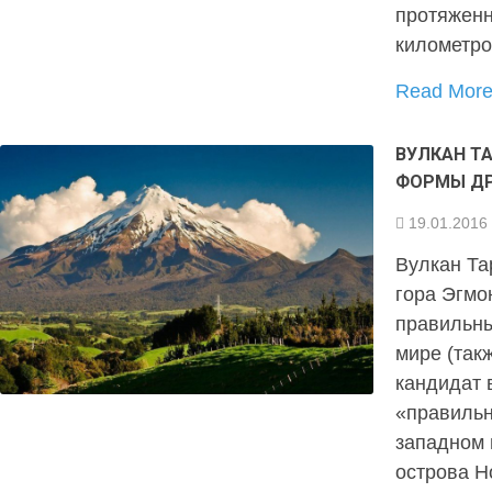
протяженн
километро
Read Mor
ВУЛКАН Т
ФОРМЫ ДР
19.01.2016
Вулкан Та
гора Эгмо
правильны
мире (так
кандидат 
«правильн
западном 
острова Н