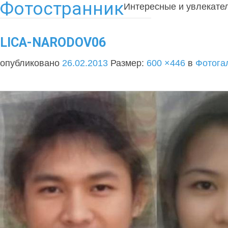
Фотостранник
Интересные и увлекате
LICA-NARODOV06
опубликовано
26.02.2013
Размер:
600 ×446
в
Фотога