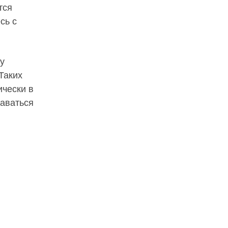
тся
сь с
у
Таких
ически в
даваться