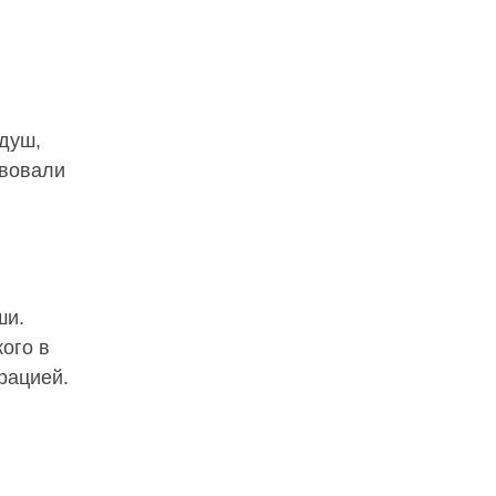
душ,
твовали
ши.
ого в
рацией.