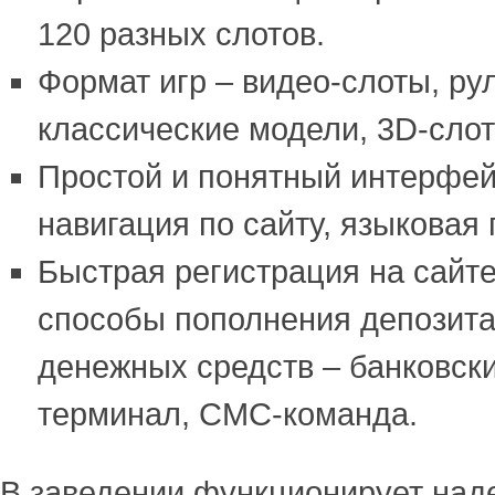
120 разных слотов.
Формат игр – видео-слоты, рул
классические модели, 3D-слот
Простой и понятный интерфей
навигация по сайту, языковая
Быстрая регистрация на сайт
способы пополнения депозита
денежных средств – банковск
терминал, СМС-команда.
В заведении функционирует над