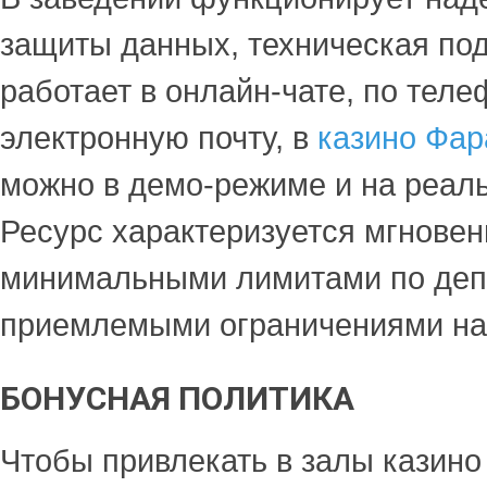
защиты данных, техническая по
работает в онлайн-чате, по теле
электронную почту, в
казино Фар
можно в демо-режиме и на реал
Ресурс характеризуется мгнове
минимальными лимитами по деп
приемлемыми ограничениями на 
БОНУСНАЯ ПОЛИТИКА
Чтобы привлекать в залы казино