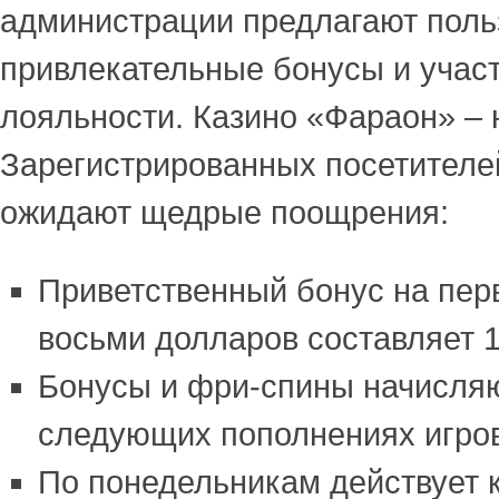
администрации предлагают поль
привлекательные бонусы и учас
лояльности. Казино «Фараон» – 
Зарегистрированных посетителе
ожидают щедрые поощрения:
Приветственный бонус на пер
восьми долларов составляет 
Бонусы и фри-спины начисля
следующих пополнениях игров
По понедельникам действует к