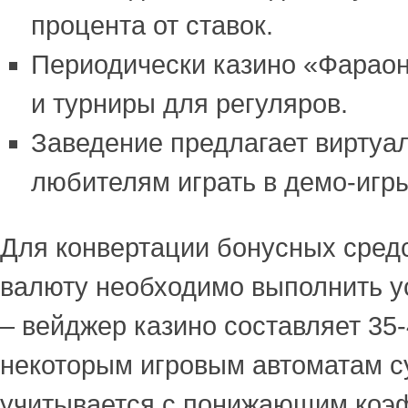
процента от ставок.
Периодически казино «Фараон
и турниры для регуляров.
Заведение предлагает виртуа
любителям играть в демо-игр
Для конвертации бонусных сред
валюту необходимо выполнить 
– вейджер казино составляет 35
некоторым игровым автоматам 
учитывается с понижающим ко