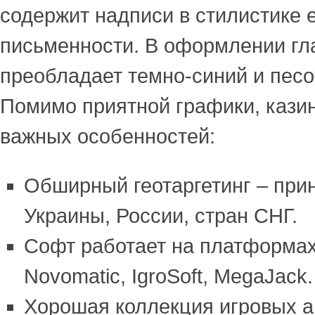
содержит надписи в стилистике 
письменности. В оформлении гл
преобладает темно-синий и песо
Помимо приятной графики, кази
важных особенностей:
Обширный геотаргетинг – прин
Украины, России, стран СНГ.
Софт работает на платформах
Novomatic, IgroSoft, MegaJack.
Хорошая коллекция игровых а