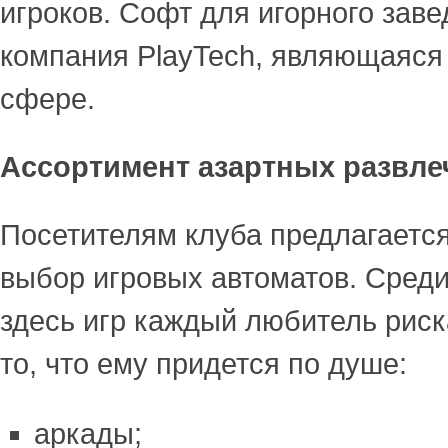
игроков. Софт для игорного зав
компания PlayTech, являющаяся
сфере.
Ассортимент азартных развле
Посетителям клуба предлагаетс
выбор игровых автоматов. Сред
здесь игр каждый любитель риск
то, что ему придется по душе:
аркады;