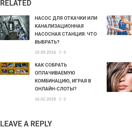
RELATED
НАСОС ДЛЯ ОТКАЧКИ ИЛИ
КАНАЛИЗАЦИОННАЯ
НАСОСНАЯ СТАНЦИЯ: ЧТО
ВЫБРАТЬ?
10.09.2016
0
КАК СОБРАТЬ
ОПЛАЧИВАЕМУЮ
КОМБИНАЦИЮ, ИГРАЯ В
ОНЛАЙН-СЛОТЫ?
16.02.2018
0
LEAVE A REPLY