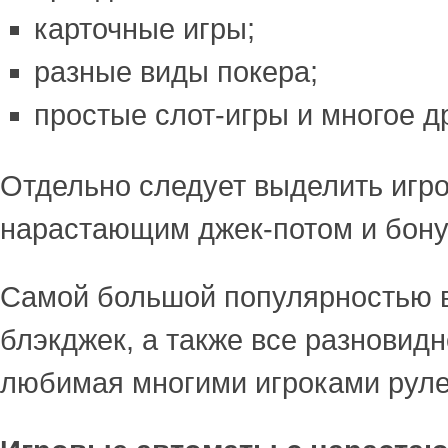
карточные игры;
разные виды покера;
простые слот-игры и многое д
Отдельно следует выделить игр
нарастающим джек-потом и бону
Самой большой популярностью в
блэкджек, а также все разновидн
любимая многими игроками руле