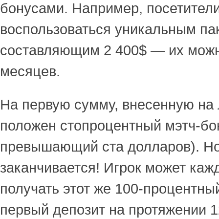
бонусами. Например, посетители
воспользоваться уникальным па
составляющим 2 400$ — их можн
месяцев.
На первую сумму, внесенную на 
положен стопроцентный мэтч-бо
превышающий ста долларов). Но
заканчивается! Игрок может ка
получать этот же 100-процентны
первый депозит на протяжении 1