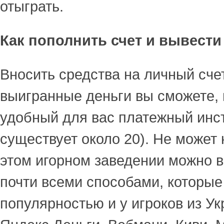
отыграть.
Как пополнить счет и вывести
Вносить средства на личный сче
выигранные деньги вы сможете,
удобный для вас платежный инс
существует около 20). Не может 
этом игорном заведении можно 
почти всеми способами, которые
популярностью и у игроков из У