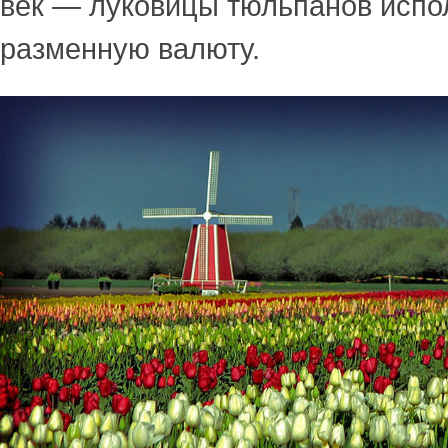
век — луковицы тюльпанов испо
разменную валюту.