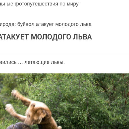
льные фотопутешествия по миру
ирода: буйвол атакует молодого льва
АТАКУЕТ МОЛОДОГО ЛЬВА
явились … летающие львы.