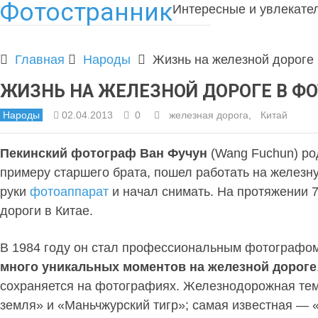
Фотостранник
Интересные и увлекате
Главная
Народы
Жизнь на железной дороге
ЖИЗНЬ НА ЖЕЛЕЗНОЙ ДОРОГЕ В ФО
Народы
02.04.2013
0
железная дорога
,
Китай
Пекинский фотограф Ван Фучун
(Wang Fuchun) род
примеру старшего брата, пошел работать на железну
руки
фотоаппарат
и начал снимать. На протяжении 
дороги в Китае.
В 1984 году он стал профессиональным фотографом
много уникальных моментов на железной дороге
сохраняется на фотографиях. Железнодорожная тем
земля» и «Маньчжурский тигр»; самая известная — 