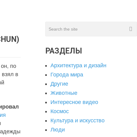
CHUN)
РАЗДЕЛЫ
Архитектура и дизайн
он, по
 взял в
Города мира
ой
Другие
Животные
Интересное видео
ировал
Космос
ия
Культура и искусство
я
Люди
 надежды