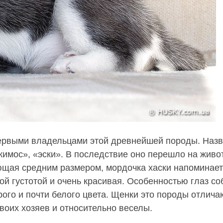
первыми владельцами этой древнейшей породы. Наз
кимос», «эски». В последствие оно перешло на живо
ющая средним размером, мордочка хаски напоминает
й густотой и очень красивая. Особенностью глаз со
ерого и почти белого цвета. Щенки это породы отлича
оих хозяев и относительно веселы.