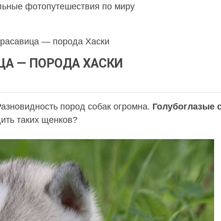
льные фотопутешествия по миру
красавица — порода Хаски
ЦА — ПОРОДА ХАСКИ
Разновидность пород собак огромна.
Голубоглазые 
дить таких щенков?