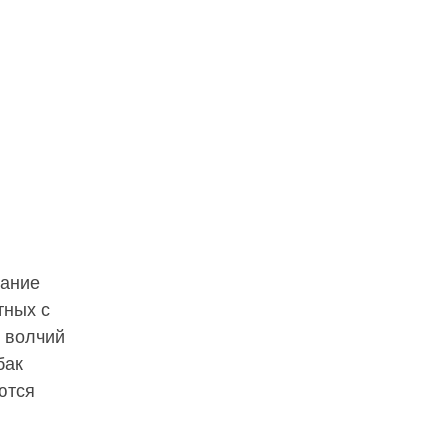
вание
тных с
 волчий
бак
ются