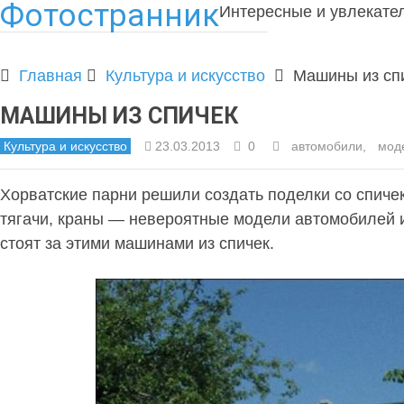
Фотостранник
Интересные и увлекате
Главная
Культура и искусство
Машины из сп
МАШИНЫ ИЗ СПИЧЕК
Культура и искусство
23.03.2013
0
автомобили
,
мод
Хорватские парни решили создать поделки со спичек
тягачи, краны — невероятные модели автомобилей и
стоят за этими машинами из спичек.