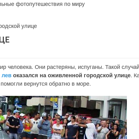
льные фотопутешествия по миру
родской улице
ИЦЕ
р человека. Они растеряны, испуганы. Такой случа
 лев
оказался на оживленной городской улице
. К
 помогли вернутся обратно в море.