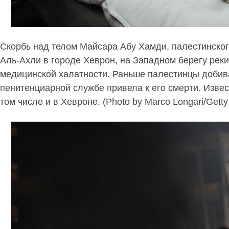
Скорбь над телом Майсара Абу Хамди, палестинског
Аль-Ахли в городе Хеврон, на Западном берегу рек
медицинской халатности. Раньше палестинцы добива
пенитенциарной
службе привела к его смерти. Изве
том числе и в Хевроне. (Photo by Marco Longari/Getty