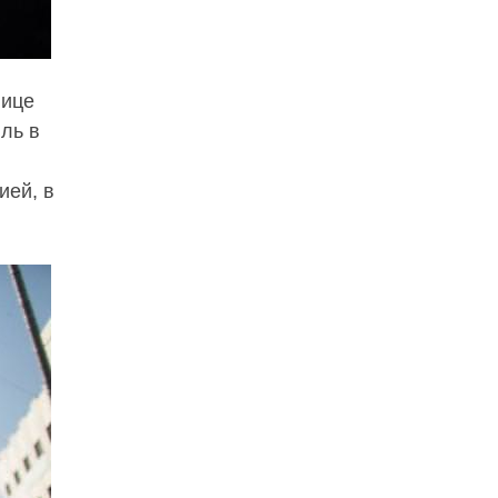
нице
ль в
ией, в