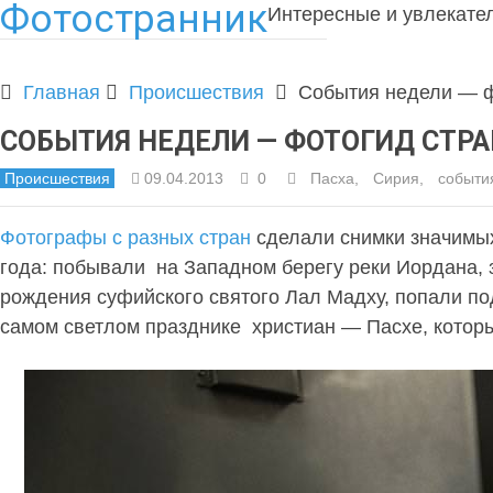
Фотостранник
Интересные и увлекате
Главная
Происшествия
События недели — ф
СОБЫТИЯ НЕДЕЛИ — ФОТОГИД СТР
Происшествия
09.04.2013
0
Пасха
,
Сирия
,
событи
Фотографы с разных стран
сделали снимки значим
года: побывали на Западном берегу реки Иордана, 
рождения суфийского святого Лал Мадху, попали по
самом светлом празднике христиан — Пасхе, которы