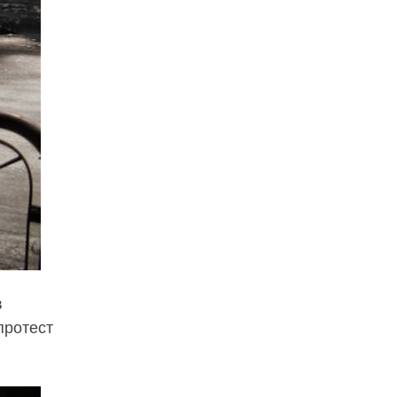
в
протест