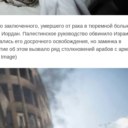
о заключенного, умершего от рака в тюремной боль
и Иордан. Палестинское руководство обвинило Израи
лись его досрочного освобождения, но заминка в
стие об этом вызвало ряд столкновений арабов с арм
 Image)