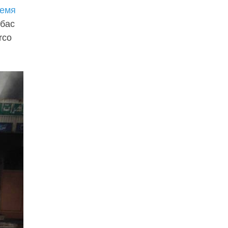
емя
ббас
rco