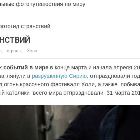
льные фотопутешествия по миру
отогид странствий
АНСТВИЙ
я
,
страны
,
Холи
ых
событий в мире
в конце марта и начала апреля 2
заглянули в
разрушенную Сирию
, отпраздновали го
д огонь красочного фестиваля Холи, а также побыв
й католики всего мира отпраздновали 31 марта 201