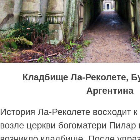
Кладбище Ла-Реколете, Б
Аргентина
История Ла-Реколете восходит к 
возле церкви богоматери Пилар
возникло кладбище. После упра