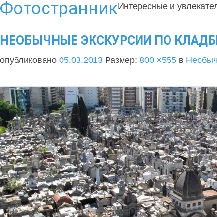
Фотостранник
Интересные и увлекате
НЕОБЫЧНЫЕ ЭКСКУРСИИ ПО КЛАДБ
опубликовано
05.03.2013
Размер:
800 ×555
в
Необыч