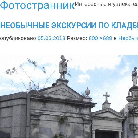
Фотостранник
Интересные и увлекате
НЕОБЫЧНЫЕ ЭКСКУРСИИ ПО КЛАДБ
опубликовано
05.03.2013
Размер:
800 ×689
в
Необыч