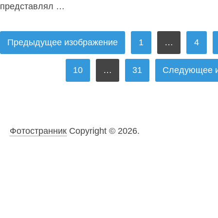
представлял …
ПАГИНАЦИЯ
Предыдущее изображение
1
…
4
ЗАПИСЕЙ
10
…
31
Следующее 
Фотостранник
Copyright © 2026.