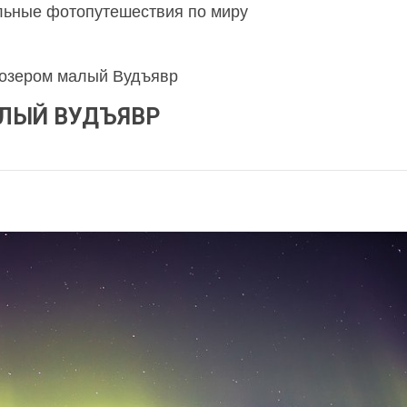
льные фотопутешествия по миру
 озером малый Вудъявр
АЛЫЙ ВУДЪЯВР