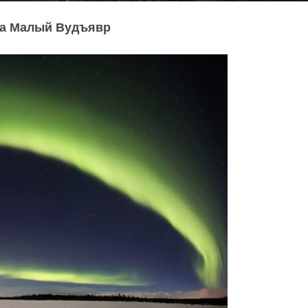
ра Малый Вудъявр