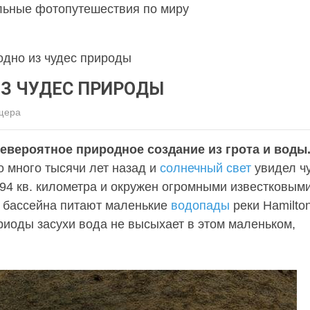
льные фотопутешествия по миру
одно из чудес природы
ИЗ ЧУДЕС ПРИРОДЫ
щера
евероятное природное создание из грота и воды
о много тысячи лет назад и
солнечный свет
увидел ч
94 кв. километра и окружен огромными известковым
ы бассейна питают маленькие
водопады
реки Hamilto
риоды засухи вода не высыхает в этом маленьком,