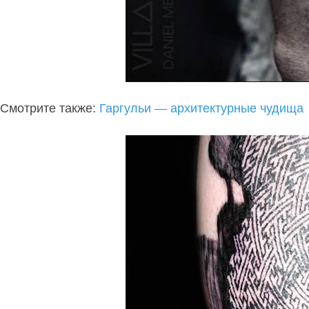
Смотрите также:
Гаргульи — архитектурные чудища