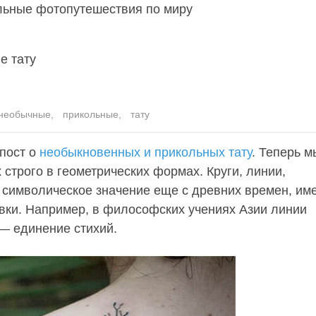
льные фотопутешествия по миру
е тату
необычные
,
прикольные
,
тату
пост о
необыкновенных и прикольных тату
. Теперь м
строго в геометрических формах. Круги, линии,
т символическое значение еще с древних времен, им
вки. Например, в философских учениях Азии линии
— единение стихий.