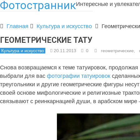
Фотостранник
Интересные и увлекате
Главная
Культура и искусство
Геометрически
ГЕОМЕТРИЧЕСКИЕ ТАТУ
Культура и искусство
20.11.2013
0
геометрические
,
Снова возвращаемся к теме татуировок, продолжая 
выбрали для вас
фотографии татуировок
сделанных 
треугольники и другие геометрические фигуры несу
своей основе мифологические и религиозные тракто
связывают с реинкарнацией души, в арабском мире 