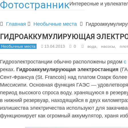
Фотостранник
Интересные и увлекате
Главная
Необычные места
Гидроаккумулиру
ГИДРОАККУМУЛИРУЮЩАЯ ЭЛЕКТРО
Необычные места
13.04.2013
0
вода
,
насосы
,
пло
Гидроэлектростанции обычно расположены рядом
с
реках.
Гидроаккумулирующая электростанция
(ГА
Сент-Франсуа (St. Francois) над платом Озарк боле
Миссисипи. Основная функция ГАЭС — удовлетворять
период высокого спроса воду, хранящуюся в резерв
в нижний резервуар, находящийся в двух километрах
излишества электричества используют для закачива
функционирует как огромный аккумулятор, храня из