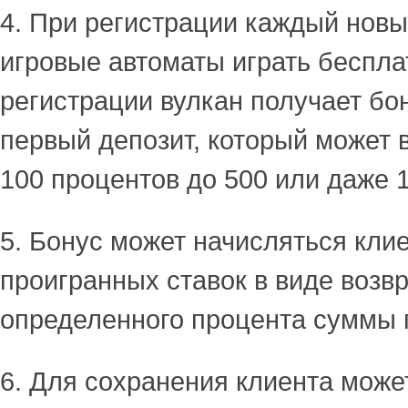
4. При регистрации каждый новы
игровые автоматы играть беспла
регистрации вулкан получает бо
первый депозит, который может 
100 процентов до 500 или даже 
5. Бонус может начисляться кли
проигранных ставок в виде воз
определенного процента суммы 
6. Для сохранения клиента може