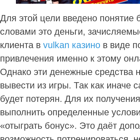
Для этой цели введено понятие 
словами это деньги, зачисляемы
клиента в
vulkan казино
в виде п
привлечения именно к этому онл
Однако эти денежные средства н
вывести из игры. Так как иначе 
будет потерян. Для их получени
выполнить определенные условия
«отыграть бонус». Это даёт доп
возможность потренироваться, н