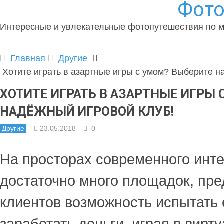
Фото
Интересные и увлекательные фотопутешествия по 
Главная
Другие
Хотите играть в азартные игры с умом? Выберите н
ХОТИТЕ ИГРАТЬ В АЗАРТНЫЕ ИГРЫ
НАДЁЖНЫЙ ИГРОВОЙ КЛУБ!
Другие
23.05.2018
0
На просторах современного инт
достаточно много площадок, пр
клиентов возможность испытать 