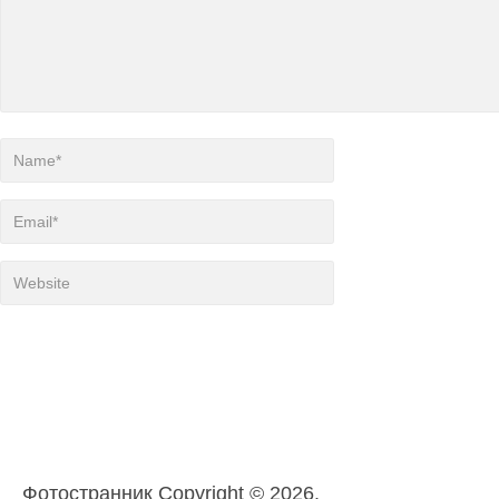
Фотостранник
Copyright © 2026.