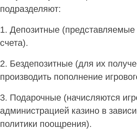
подразделяют:
1. Депозитные (представляемые
счета).
2. Бездепозитные (для их получе
производить пополнение игрового
3. Подарочные (начисляются игр
администрацией казино в зависи
политики поощрения).