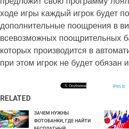
предложит свою программу лоял
ходе игры каждый игрок будет п
дополнительные поощрения в ви
всевозможных поощрительных б
которых производится в автомат
при этом игрок не будет обязан 
Pin It
RELATED
ЗАЧЕМ НУЖНЫ
ФОТОБАНКИ, ГДЕ НАЙТИ
БЕСПЛАТНЫЙ