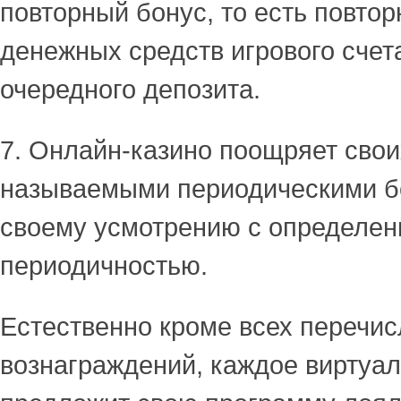
повторный бонус, то есть повто
денежных средств игрового счет
очередного депозита.
7. Онлайн-казино поощряет свои
называемыми периодическими б
своему усмотрению с определен
периодичностью.
Естественно кроме всех перечи
вознаграждений, каждое виртуал